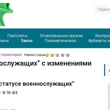
Пистолеты
Огнестрельное оружие
Инстру
овки
Закон
Пневматическое
Арбалеты и
т комментариев
Рейтинг статьи
нослужащих” с изменениями
 статусе военнослужащих”
. N 76-ФЗ