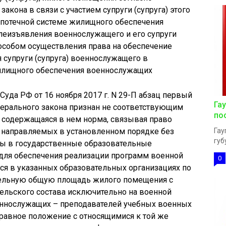
кона в связи с участием супруги (супруга) этого
потечной системе жилищного обеспечения
леизъявления военнослужащего и его супруги
пособом осуществления права на обеспечение
супруги (супруга) военнослужащего в
жилищного обеспечения военнослужащих
уда РФ от 16 ноября 2017 г. N 29-П абзац первый
Га
едерального закона признан не соответствующим
по
й содержащаяся в нем норма, связывая право
 направляемых в установленном порядке без
Гау
губ
ы в государственные образовательные
для обеспечения реализации программ военной
0
ся в указанных образовательных организациях по
тельную общую площадь жилого помещения с
льского состава исключительно на военной
еннослужащих – преподавателей учебных военных
еравное положение с относящимися к той же