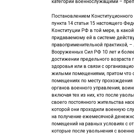
категории военнослужащими – пре
Постановлением Конституционного С
пункта 14 статьи 15 настоящего Фе
Конституции РФ в той мере, в како
придаваемому ей в системе дейст
правоприменительной практикой, –
Вооруженных Сил РФ 10 лет и более
достижении предельного возраста 
здоровья или в связи с организац
жилыми помещениями, притом что 
помещениях по месту прохождени
органов военного управления, воин
включая тех из них, кто после увол
своего постоянного жительства насе
которой они проходили военную сл
на получение ежемесячной денежно
помещений на равных условиях с от
которые после увольнения с военн