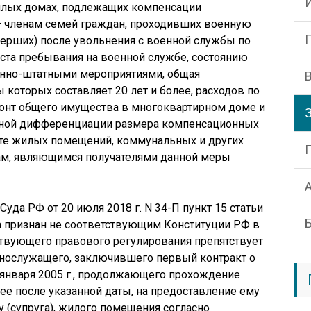
илых домах, подлежащих компенсации
 членам семей граждан, проходивших военную
мерших) после увольнения с военной службы по
ста пребывания на военной службе, состоянию
ионно-штатными мероприятиями, общая
которых составляет 20 лет и более, расходов по
монт общего имущества в многоквартирном доме и
нной дифференциации размера компенсационных
ате жилых помещений, коммунальных и других
ам, являющимся получателями данной меры
да РФ от 20 июля 2018 г. N 34-П пункт 15 статьи
а признан не соответствующим Конституции РФ в
йствующего правового регулирования препятствует
нослужащего, заключившего первый контракт о
января 2005 г., продолжающего прохождение
ее после указанной даты, на предоставление ему
у (супруга), жилого помещения согласно