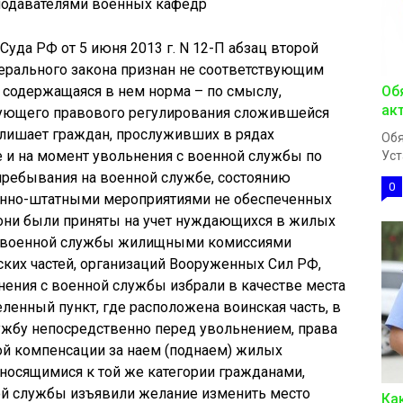
подавателями военных кафедр
уда РФ от 5 июня 2013 г. N 12-П абзац второй
дерального закона признан не соответствующим
й содержащаяся в нем норма – по смыслу,
Об
ак
вующего правового регулирования сложившейся
 лишает граждан, прослуживших в рядах
Обя
 и на момент увольнения с военной службы по
Уст
пребывания на военной службе, состоянию
0
ионно-штатными мероприятиями не обеспеченных
они были приняты на учет нуждающихся в жилых
я военной службы жилищными комиссиями
ских частей, организаций Вооруженных Сил РФ,
ьнения с военной службы избрали в качестве места
ленный пункт, где расположена воинская часть, в
ужбу непосредственно перед увольнением, права
й компенсации за наем (поднаем) жилых
носящимися к той же категории гражданами,
ой службы изъявили желание изменить место
Ка