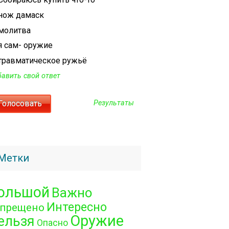
нож дамаск
молитва
я сам- оружие
травматическое ружьё
авить свой ответ
Результаты
Метки
ольшой
Важно
Интересно
апрещено
Оружие
ельзя
Опасно