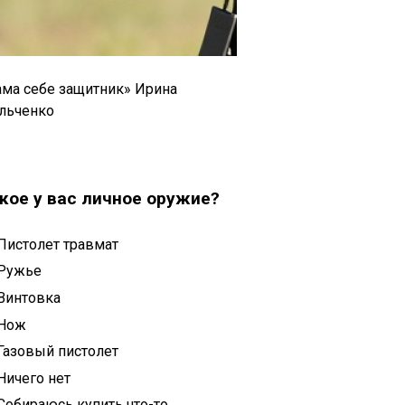
ама себе защитник» Ирина
льченко
кое у вас личное оружие?
Пистолет травмат
Ружье
Винтовка
Нож
Газовый пистолет
Ничего нет
Собираюсь купить что-то