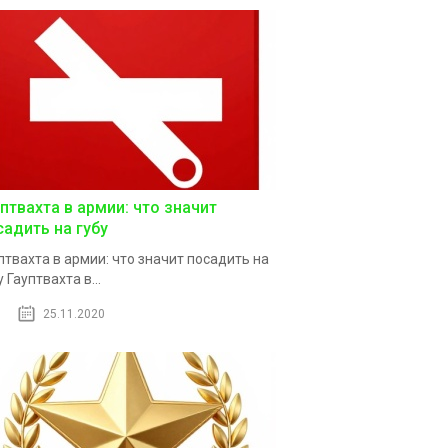
уптвахта в армии: что значит
садить на губу
птвахта в армии: что значит посадить на
у Гауптвахта в...
25.11.2020