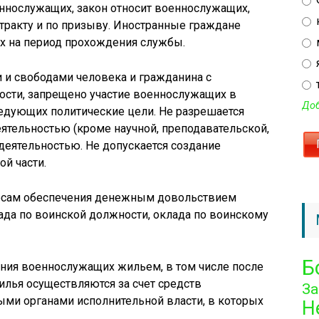
ннослужащих, закон относит военнослужащих,
тракту и по призыву. Иностранные граждане
х на период прохождения службы.
и свободами человека и гражданина с
ости, запрещено участие военнослужащих в
Доб
ледующих политические цели. Не разрешается
ятельностью (кроме научной, преподавательской,
деятельностью. Не допускается создание
й части.
осам обеспечения денежным довольствием
ада по воинской должности, оклада по воинскому
Б
ния военнослужащих жильем, в том числе после
лья осуществляются за счет средств
З
и органами исполнительной власти, в которых
Н