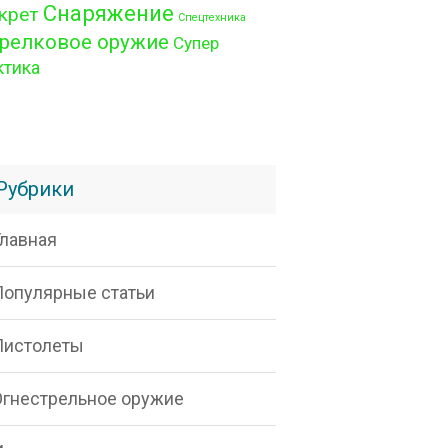
Снаряжение
крет
Спецтехника
релковое оружие
Супер
ктика
Рубрики
Главная
Популярные статьи
Пистолеты
Огнестрельное оружие