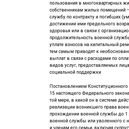
пользования в многоквартирных ж
собственникам жилых помещений –
службу по контракту и погибших (у
достижении ими предельного возра
здоровья или в связи с организац
продолжительность военной службы 
уплате взносов на капитальный ре
тем самым приводят к необоснова
выплат в связи с расходами по опл
видов услуг, предоставляемых лиц
социальной поддержки
Постановлением Конституционного Су
15 настоящего Федерального закон
той мере, в какой он в системе де
реализации возникшего права воен
прохождении военной службы до 1 
военной службы или уволенного с н
и членам его семьи, включая супруг