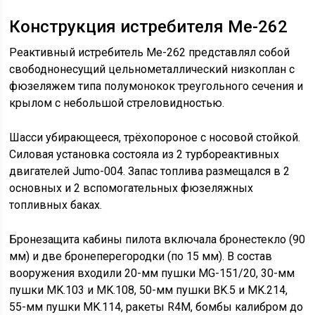
Конструкция истребителя Me-262
Реактивный истребитель Me-262 представлял собой
свободнонесущий цельнометаллический низкоплан с
фюзеляжем типа полумонокок треугольного сечения и
крылом с небольшой стреловидностью.
Шасси убирающееся, трёхопороное с носовой стойкой.
Силовая установка состояла из 2 турбореактивных
двигателей Jumo-004. Запас топлива размещался в 2
основных и 2 вспомогательных фюзеляжных
топливных баках.
Бронезащита кабины пилота включала бронестекло (90
мм) и две бронеперегородки (по 15 мм). В состав
вооружения входили 20-мм пушки MG-151/20, 30-мм
пушки MK.103 и MK.108, 50-мм пушки BK.5 и MK.214,
55-мм пушки MK.114, ракеты R4M, бомбы калибром до