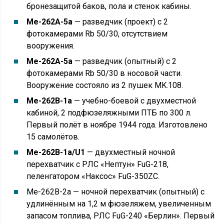
бронезащитой баков, пола и стенок кабины.
Me-262A-5a
— разведчик (проект) с 2
фотокамерами Rb 50/30, отсутствием
вооружения.
Me-262A-5a
— разведчик (опытный) с 2
фотокамерами Rb 50/30 в носовой части.
Вооружение состояло из 2 пушек MK.108.
Me-262B-1a
— учебно-боевой с двухместной
кабиной, 2 подфюзеляжными ПТБ по 300 л.
Первый полёт в ноябре 1944 года. Изготовлено
15 самолётов.
Me-262B-1a/U1
— двухместный ночной
перехватчик с РЛС «Нептун» FuG-218,
пеленгатором «Наксос» FuG-350ZC.
Me-262B-2a — ночной перехватчик (опытный) с
удлинённым на 1,2 м фюзеляжем, увеличенным
запасом топлива, РЛС FuG-240 «Берлин». Первый