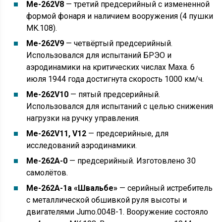
Me-262V8
— третий предсерийный с измененной
формой фонаря и наличием вооружения (4 пушки
MK.108).
Me-262V9
— четвёртый предсерийный.
Использовался для испытаний БРЭО и
аэродинамики на критических числах Маха. 6
июля 1944 года достигнута скорость 1000 км/ч.
Me-262V10
— пятый предсерийный.
Использовался для испытаний с целью снижения
нагрузки на ручку управления.
Me-262V11, V12
— предсерийные, для
исследований аэродинамики.
Me-262A-0
— предсерийный. Изготовлено 30
самолётов.
Me-262A-1a «Швальбе»
— серийный истребитель
с металлической обшивкой руля высоты и
двигателями Jumo.004B-1. Вооружение состояло