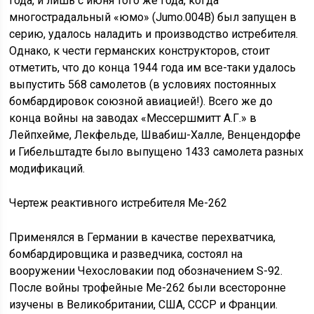
года, и лишь с июня того же года, когда
многострадальный «юмо» (Jumo.004B) был запущен в
серию, удалось наладить и производство истребителя.
Однако, к чести германских конструкторов, стоит
отметить, что до конца 1944 года им все-таки удалось
выпустить 568 самолетов (в условиях постоянных
бомбардировок союзной авиацией!). Всего же до
конца войны на заводах «Мессершмитт А.Г.» в
Лейпхейме, Лекфельде, Швабиш-Халле, Венцендорфе
и Гибельштадте было выпущено 1433 самолета разных
модификаций.
Чертеж реактивного истребителя Me-262
Применялся в Германии в качестве перехватчика,
бомбардировщика и разведчика, состоял на
вооружении Чехословакии под обозначением S-92.
После войны трофейные Me-262 были всесторонне
изучены в Великобритании, США, СССР и Франции.