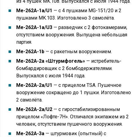
из 4 пушек MK.108. Выпускался с июля 1944 года.
Me-262A-1a/U1
— с 4 пушками MG-151/20 и 2
пушками MK.103. Изготовлено 3 самолёта.
Me-262A-1a/U3
— разведчик с 2 фотокамерами,
отсутствием вооружения. Выпущена небольшая
партия.
Me-262A-1b
— с ракетным вооружением.
Me-262A-2a «Штурмфогель»
— истребитель-
бомбардировщик с 2 бомбодержателями.
Выпускался с июля 1944 года.
Me-262A-2a/U1
— с прицелом TSA. Пушечное
вооружение сокращено до 1 пушки. Изготовлено
2 самолёта.
Me-262A-2a/U2
— с гиростабилизированным
прицелом «Лофте-7H». Отличался экипажем из 2
человек, отсутствием пушечного вооружения.
Me-262A-3a
— штурмовик (опытный) с