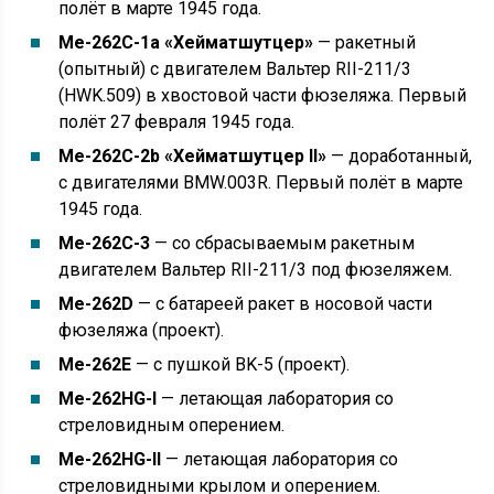
полёт в марте 1945 года.
Me-262C-1a «Хейматшутцер»
— ракетный
(опытный) с двигателем Вальтер RII-211/3
(HWK.509) в хвостовой части фюзеляжа. Первый
полёт 27 февраля 1945 года.
Me-262C-2b «Хейматшутцер II»
— доработанный,
с двигателями BMW.003R. Первый полёт в марте
1945 года.
Me-262C-3
— со сбрасываемым ракетным
двигателем Вальтер RII-211/3 под фюзеляжем.
Me-262D
— с батареей ракет в носовой части
фюзеляжа (проект).
Me-262E
— с пушкой BK-5 (проект).
Me-262HG-I
— летающая лаборатория со
стреловидным оперением.
Me-262HG-II
— летающая лаборатория со
стреловидными крылом и оперением.