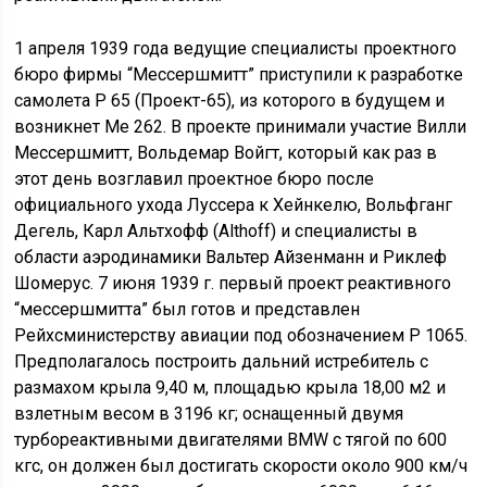
1 апреля 1939 года ведущие специалисты проектного
бюро фирмы “Мессершмитт” приступили к разработке
самолета Р 65 (Проект-65), из которого в будущем и
возникнет Me 262. В проекте принимали участие Вилли
Мессершмитт, Вольдемар Войгт, который как раз в
этот день возглавил проектное бюро после
официального ухода Луссера к Хейнкелю, Вольфганг
Дегель, Карл Альтхофф (Althoff) и специалисты в
области аэродинамики Вальтер Айзенманн и Риклеф
Шомерус. 7 июня 1939 г. первый проект реактивного
“мессершмитта” был готов и представлен
Рейхсминистерству авиации под обозначением Р 1065.
Предполагалось построить дальний истребитель с
размахом крыла 9,40 м, площадью крыла 18,00 м2 и
взлетным весом в 3196 кг; оснащенный двумя
турбореактивными двигателями BMW с тягой по 600
кгс, он должен был достигать скорости около 900 км/ч