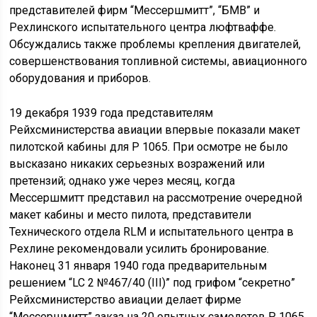
представителей фирм “Мессершмитт”, “БМВ” и
Рехлинского испытательного центра люфтваффе.
Обсуждались также проблемы крепления двигателей,
совершенствования топливной системы, авиационного
оборудования и приборов.
19 декабря 1939 года представителям
Рейхсминистерства авиации впервые показали макет
пилотской кабины для Р 1065. При осмотре не было
высказано никаких серьезных возражений или
претензий; однако уже через месяц, когда
Мессершмитт представил на рассмотрение очередной
макет кабины и место пилота, представители
Технического отдела RLM и испытательного центра в
Рехлине рекомендовали усилить бронирование.
Наконец 31 января 1940 года предварительным
решением “LC 2 №467/40 (III)” под грифом “секретно”
Рейхсминистерство авиации делает фирме
“Мессершмитт” заказ на 20 опытных самолетов Р 1065.